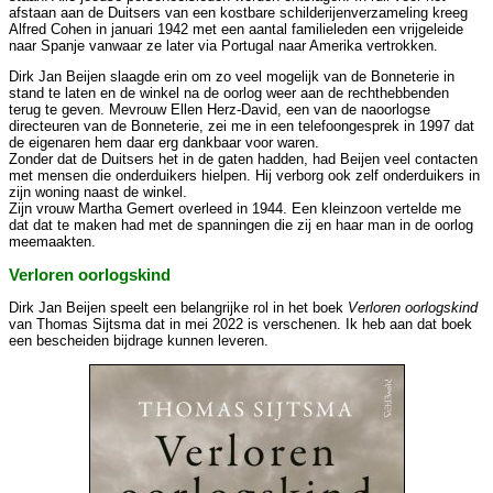
afstaan aan de Duitsers van een kostbare schilderijenverzameling kreeg
Alfred Cohen in januari 1942 met een aantal familieleden een vrijgeleide
naar Spanje vanwaar ze later via Portugal naar Amerika vertrokken.
Dirk Jan Beijen slaagde erin om zo veel mogelijk van de Bonneterie in
stand te laten en de winkel na de oorlog weer aan de rechthebbenden
terug te geven. Mevrouw Ellen Herz-David, een van de naoorlogse
directeuren van de Bonneterie, zei me in een telefoongesprek in 1997 dat
de eigenaren hem daar erg dankbaar voor waren.
Zonder dat de Duitsers het in de gaten hadden, had Beijen veel contacten
met mensen die onderduikers hielpen. Hij verborg ook zelf onderduikers in
zijn woning naast de winkel.
Zijn vrouw Martha Gemert overleed in 1944. Een kleinzoon vertelde me
dat dat te maken had met de spanningen die zij en haar man in de oorlog
meemaakten.
Verloren oorlogskind
Dirk Jan Beijen speelt een belangrijke rol in het boek
Verloren oorlogskind
van Thomas Sijtsma dat in mei 2022 is verschenen. Ik heb aan dat boek
een bescheiden bijdrage kunnen leveren.