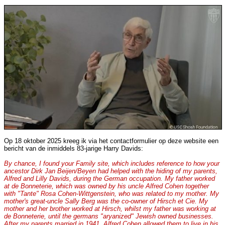
Op 18 oktober 2025 kreeg ik via het contactformulier op deze website een
bericht van de inmiddels 83-jarige Harry Davids:
By chance, I found your Family site, which includes reference to how your
ancestor Dirk Jan Beijen/Beyen had helped with the hiding of my parents,
Alfred and Lilly Davids, during the German occupation. My father worked
at de Bonneterie, which was owned by his uncle Alfred Cohen together
with "Tante" Rosa Cohen-Wittgenstein, who was related to my mother. My
mother's great-uncle Sally Berg was the co-owner of Hirsch et Cie. My
mother and her brother worked at Hirsch, whilst my father was working at
de Bonneterie, until the germans "aryanized" Jewish owned businesses.
After my parents married in 1941, Alfred Cohen allowed them to live in his