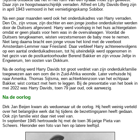
Daar zijn ze hoogstwaarschijnlijk verraden. Alfred en Lilly Davids-Berg zijn
in april 1943 vermoord in het vernietigingskamp Sobibor.
Na een paar maanden werd ook het onderduikadres van Harry verraden.
Den Os, zijn vrouw, zijn dochter en een jonge joodse onderduikster werden
door de Duitsers afgevoerd. Harry werd voorlopig in het huis achtergelaten
omdat er geen plaats voor hem was in de overvalwagen. Voordat de
Duitsers terugkwamen, wisten verzetsmensen de baby mee te nemen.
Niet lang daarna bracht een jonge vrouw het kind met de veerboot
Amsterdam-Lemmer naar Friesland. Daar verbleef Harry achtereenvolgens
op een aantal onderduikadressen, tot hij uiteindelijk werd opgenomen in
het gezin van de postkantoorhouder Berend Bakker en zijn vrouw Jeltje in
Engwierum, ten oosten van Dokkum.
Na de oorlog werd Harry Davids tot groot verdriet van zijn onderduikfamilie
toegewezen aan een oom die in Zuid-Afrika woonde. Later verhuisde hij
naar Amerika. Thomas Sijtsma, een achterkleinzoon van het echtpaar
Bakker, wist contact met hem te leggen. Bij de presentatie van het boek in
mei 2022 was Harry Davids, toen 79 jaar oud, ook aanwezig.
Na de oorlog
Dirk Jan Beijen kwam als weduwnaar uit de oorlog. Hij heeft weinig verteld
over het belangrijke werk dat hij tijdens de bezettingsjaren heeft gedaan.
Ook zijn familie wist daar niet veel van.
In september 1945 hertrouwde hij met de toen 36-jarige Pieta van
Scheers. Hieronder een foto van hen op latere leeftijd.