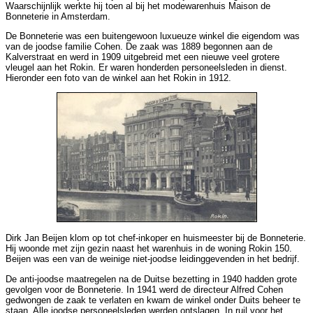
Waarschijnlijk werkte hij toen al bij het modewarenhuis Maison de
Bonneterie in Amsterdam.
De Bonneterie was een buitengewoon luxueuze winkel die eigendom was
van de joodse familie Cohen. De zaak was 1889 begonnen aan de
Kalverstraat en werd in 1909 uitgebreid met een nieuwe veel grotere
vleugel aan het Rokin. Er waren honderden personeelsleden in dienst.
Hieronder een foto van de winkel aan het Rokin in 1912.
Dirk Jan Beijen klom op tot chef-inkoper en huismeester bij de Bonneterie.
Hij woonde met zijn gezin naast het warenhuis in de woning Rokin 150.
Beijen was een van de weinige niet-joodse leidinggevenden in het bedrijf.
De anti-joodse maatregelen na de Duitse bezetting in 1940 hadden grote
gevolgen voor de Bonneterie. In 1941 werd de directeur Alfred Cohen
gedwongen de zaak te verlaten en kwam de winkel onder Duits beheer te
staan. Alle joodse personeelsleden werden ontslagen. In ruil voor het