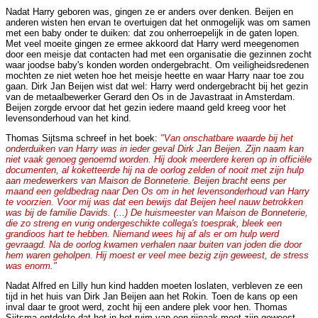
Nadat Harry geboren was, gingen ze er anders over denken. Beijen en
anderen wisten hen ervan te overtuigen dat het onmogelijk was om samen
met een baby onder te duiken: dat zou onherroepelijk in de gaten lopen.
Met veel moeite gingen ze ermee akkoord dat Harry werd meegenomen
door een meisje dat contacten had met een organisatie die gezinnen zocht
waar joodse baby's konden worden ondergebracht. Om veiligheidsredenen
mochten ze niet weten hoe het meisje heette en waar Harry naar toe zou
gaan. Dirk Jan Beijen wist dat wel: Harry werd ondergebracht bij het gezin
van de metaalbewerker Gerard den Os in de Javastraat in Amsterdam.
Beijen zorgde ervoor dat het gezin iedere maand geld kreeg voor het
levensonderhoud van het kind.
Thomas Sijtsma schreef in het boek:
"Van onschatbare waarde bij het
onderduiken van Harry was in ieder geval Dirk Jan Beijen. Zijn naam kan
niet vaak genoeg genoemd worden. Hij dook meerdere keren op in officiële
documenten, al koketteerde hij na de oorlog zelden of nooit met zijn hulp
aan medewerkers van Maison de Bonneterie. Beijen bracht eens per
maand een geldbedrag naar Den Os om in het levensonderhoud van Harry
te voorzien. Voor mij was dat een bewijs dat Beijen heel nauw betrokken
was bij de familie Davids. (...) De huismeester van Maison de Bonneterie,
die zo streng en vurig ondergeschikte collega's toesprak, bleek een
grandioos hart te hebben. Niemand wees hij af als er om hulp werd
gevraagd. Na de oorlog kwamen verhalen naar buiten van joden die door
hem waren geholpen. Hij moest er veel mee bezig zijn geweest, de stress
was enorm."
Nadat Alfred en Lilly hun kind hadden moeten loslaten, verbleven ze een
tijd in het huis van Dirk Jan Beijen aan het Rokin. Toen de kans op een
inval daar te groot werd, zocht hij een andere plek voor hen. Thomas
Sijtsma ontdekte dat het in het ruim van een rijnaak moet zijn geweest.