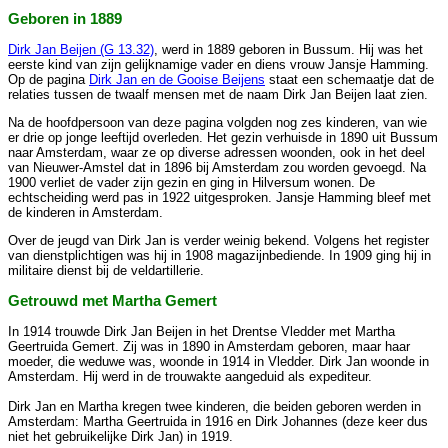
Geboren in 1889
Dirk Jan Beijen (G 13.32)
, werd in 1889 geboren in Bussum. Hij was het
eerste kind van zijn gelijknamige vader en diens vrouw Jansje Hamming.
Op de pagina
Dirk Jan en de Gooise Beijens
staat een schemaatje dat de
relaties tussen de twaalf mensen met de naam Dirk Jan Beijen laat zien.
Na de hoofdpersoon van deze pagina volgden nog zes kinderen, van wie
er drie op jonge leeftijd overleden. Het gezin verhuisde in 1890 uit Bussum
naar Amsterdam, waar ze op diverse adressen woonden, ook in het deel
van Nieuwer-Amstel dat in 1896 bij Amsterdam zou worden gevoegd. Na
1900 verliet de vader zijn gezin en ging in Hilversum wonen. De
echtscheiding werd pas in 1922 uitgesproken. Jansje Hamming bleef met
de kinderen in Amsterdam.
Over de jeugd van Dirk Jan is verder weinig bekend. Volgens het register
van dienstplichtigen was hij in 1908 magazijnbediende. In 1909 ging hij in
militaire dienst bij de veldartillerie.
Getrouwd met Martha Gemert
In 1914 trouwde Dirk Jan Beijen in het Drentse Vledder met Martha
Geertruida Gemert. Zij was in 1890 in Amsterdam geboren, maar haar
moeder, die weduwe was, woonde in 1914 in Vledder. Dirk Jan woonde in
Amsterdam. Hij werd in de trouwakte aangeduid als expediteur.
Dirk Jan en Martha kregen twee kinderen, die beiden geboren werden in
Amsterdam: Martha Geertruida in 1916 en Dirk Johannes (deze keer dus
niet het gebruikelijke Dirk Jan) in 1919.