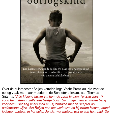
Over de huismeester Beijen vertelde Inge Vecht-Prenzlau, die voor de
oorlog vaak met haar moeder in de Bonneterie kwam, aan Thomas
Sijtsma:
"Alle kleding kwam via hem de zaak binnen. Hij zag alles. Ik
vond hem streng, zelfs een beetje boos. Sommige mensen waren bang
voor hem. Dat zag ik als kind al. Hij zwaaide met de scepter op
ouderwetse wijze. Als Beijen aan het werk was en hij kwam binnen, stond
iedereen meteen in het gelid. Je wist wel meteen wat je aan hem had. De