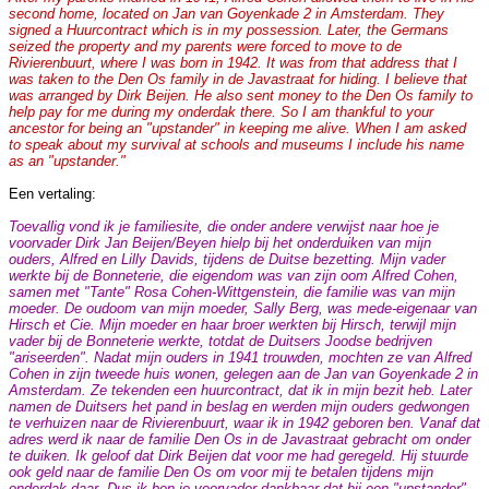
second home, located on Jan van Goyenkade 2 in Amsterdam. They
signed a Huurcontract which is in my possession. Later, the Germans
seized the property and my parents were forced to move to de
Rivierenbuurt, where I was born in 1942. It was from that address that I
was taken to the Den Os family in de Javastraat for hiding. I believe that
was arranged by Dirk Beijen. He also sent money to the Den Os family to
help pay for me during my onderdak there. So I am thankful to your
ancestor for being an "upstander" in keeping me alive. When I am asked
to speak about my survival at schools and museums I include his name
as an "upstander."
Een vertaling:
Toevallig vond ik je familiesite, die onder andere verwijst naar hoe je
voorvader Dirk Jan Beijen/Beyen hielp bij het onderduiken van mijn
ouders, Alfred en Lilly Davids, tijdens de Duitse bezetting. Mijn vader
werkte bij de Bonneterie, die eigendom was van zijn oom Alfred Cohen,
samen met "Tante" Rosa Cohen-Wittgenstein, die familie was van mijn
moeder. De oudoom van mijn moeder, Sally Berg, was mede-eigenaar van
Hirsch et Cie. Mijn moeder en haar broer werkten bij Hirsch, terwijl mijn
vader bij de Bonneterie werkte, totdat de Duitsers Joodse bedrijven
"ariseerden". Nadat mijn ouders in 1941 trouwden, mochten ze van Alfred
Cohen in zijn tweede huis wonen, gelegen aan de Jan van Goyenkade 2 in
Amsterdam. Ze tekenden een huurcontract, dat ik in mijn bezit heb. Later
namen de Duitsers het pand in beslag en werden mijn ouders gedwongen
te verhuizen naar de Rivierenbuurt, waar ik in 1942 geboren ben. Vanaf dat
adres werd ik naar de familie Den Os in de Javastraat gebracht om onder
te duiken. Ik geloof dat Dirk Beijen dat voor me had geregeld. Hij stuurde
ook geld naar de familie Den Os om voor mij te betalen tijdens mijn
onderdak daar. Dus ik ben je voorvader dankbaar dat hij een "upstander"