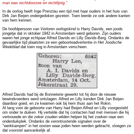
man was rechtdoorzee en rechtlijnig."
In de oorlog heeft Inge Prenzlau een tijd met haar ouders in het huis van
Dirk Jan Beijen ondergedoken gezeten. Toen leerde ze ook andere kanten
van hem kennen.
De hoofdpersoon van
Verloren oorlogskind
is Harry Davids, een joods
jongetje dat in oktober 1942 in Amsterdam werd geboren. Zijn ouders
waren het jonge echtpaar Alfred Davids en Lilly Davids-Berg. Ondanks de
gevaarlijke tijd plaatsten ze een geboorteadvertentie in
Het Joodsche
Weekblad
dat toen nog in Amsterdam verscheen.
Alfred Davids had bij de Bonneterie gewerkt tot hij door de nieuwe
bewindvoerders werd ontslagen. Alfred en Lilly kenden Dirk Jan Beijen
daardoor goed, en ze kwamen ook bij hem thuis aan het Rokin.
Al lang voor de geboorte van Harry had Beijen Alfred en Lilly voorgesteld
om onder te duiken. Hij vertelde dat hij contacten had met mensen die hij
vertrouwde en die zeker zouden wilden helpen bij het zoeken naar een
onderduikplek. Ondanks de verontrustende signalen over de
"werkkampen" in het oosten waar joden heen werden gebracht, sloegen ze
dat voorstel aanvankelijk af.