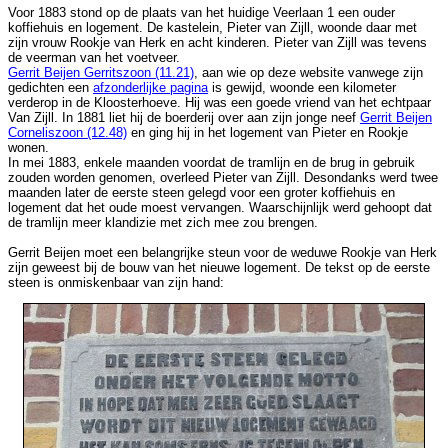
Voor 1883 stond op de plaats van het huidige Veerlaan 1 een ouder
koffiehuis en logement. De kastelein, Pieter van Zijll, woonde daar met
zijn vrouw Rookje van Herk en acht kinderen. Pieter van Zijll was tevens
de veerman van het voetveer.
Gerrit Beijen Gerritszoon (11.21)
, aan wie op deze website vanwege zijn
gedichten een
afzonderlijke pagina
is gewijd, woonde een kilometer
verderop in de Kloosterhoeve. Hij was een goede vriend van het echtpaar
Van Zijll. In 1881 liet hij de boerderij over aan zijn jonge neef
Gerrit Beijen
Corneliszoon (12.48)
en ging hij in het logement van Pieter en Rookje
wonen.
In mei 1883, enkele maanden voordat de tramlijn en de brug in gebruik
zouden worden genomen, overleed Pieter van Zijll. Desondanks werd twee
maanden later de eerste steen gelegd voor een groter koffiehuis en
logement dat het oude moest vervangen. Waarschijnlijk werd gehoopt dat
de tramlijn meer klandizie met zich mee zou brengen.
Gerrit Beijen moet een belangrijke steun voor de weduwe Rookje van Herk
zijn geweest bij de bouw van het nieuwe logement. De tekst op de eerste
steen is onmiskenbaar van zijn hand: