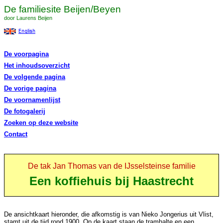
De familiesite Beijen/Beyen
door Laurens Beijen
De voorpagina
Het inhoudsoverzicht
De volgende pagina
De vorige pagina
De voornamenlijst
De fotogalerij
Zoeken op deze website
Contact
De tak Jan Thomas van de IJsselsteinse familie
Een koffiehuis bij Haastrecht
De ansichtkaart hieronder, die afkomstig is van Nieko Jongerius uit Vlist,
stamt uit de tijd rond 1900. Op de kaart staan de tramhalte en een