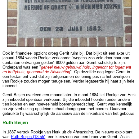
Ook in financieel opzicht droeg Gerrit ruim bij. Dat blijkt uit een akte uit
januari 1884 waarin Rookje verklaarde "wegens zoo vele door haar aan
contanten ontvangen gelden" 8000 gulden aan Gerrit schuldig te zijn.
Onderpand was een "
geheel nieuw gebouwd huis, ingericht tot logement
en koffyhuis, genaamd de Afwachting
". Op dezelfde dag legde Gerrit in
een testament vast dat zijn erfgenamen de lening pas na het overlijden
van Rookje zouden mogen terugeisen. Verder legateerde hij haar zijn hele
inboedel.
Gerrit Beijen overleed een maand later. In maart 1884 liet Rookje van Herk
zijn inboedel openbaar verkopen. Bij die inboedel hoorden onder andere
tien koeien en een hoeveelheid boerengereedschap. Gerrit was kennelijk
na zijn verhuizing op kleine schaal doorgegaan met boeren. Daarvoor
gebruikte hij waarschijnlijk de aanbouw aan de linkerkant van het gebouw.
Ruth Beijen
In 1887 vertrok Rookje van Herk uit
de Afwachting
. De nieuwe exploitant
was
Ruth Beijen (13.55)
, een kleinzoon van een broer van Gerrit. Zoals